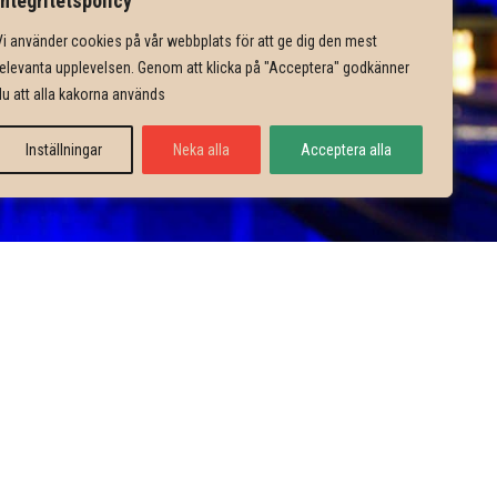
Integritetspolicy
Vi använder cookies på vår webbplats för att ge dig den mest
relevanta upplevelsen. Genom att klicka på "Acceptera" godkänner
du att alla kakorna används
Inställningar
Neka alla
Acceptera alla
Viktiga länkar
00:00
00:00
BOWLING
00:00
RESTAURANG
00:00