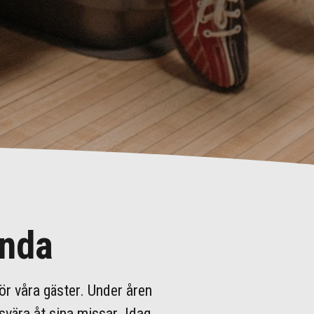
unda
ör våra gäster. Under åren
 svära åt sina missar. Idag