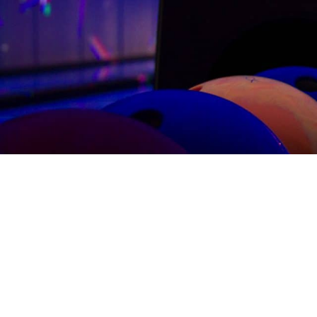
Kontak
031 – 42
INFO@M