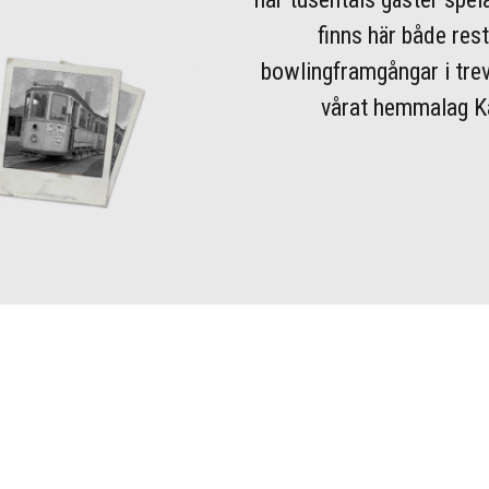
finns här både res
bowlingframgångar i trev
vårat hemmalag Kab