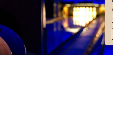
ta oss
MÅNDAG
16:00-
TISDAG
16:00-
 29 93
ONSDAG
16:00-
AJORNABOWLING.SE
TORSDAG
16:00-