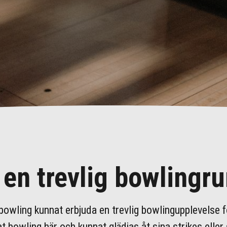
 en trevlig bowlingr
wling kunnat erbjuda en trevlig bowlingupplevelse f
t bowling här och kunnat glädjas åt sina strikes eller