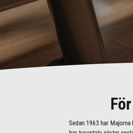
För
Sedan 1963 har Majorna bo
har tusentals gäster spela